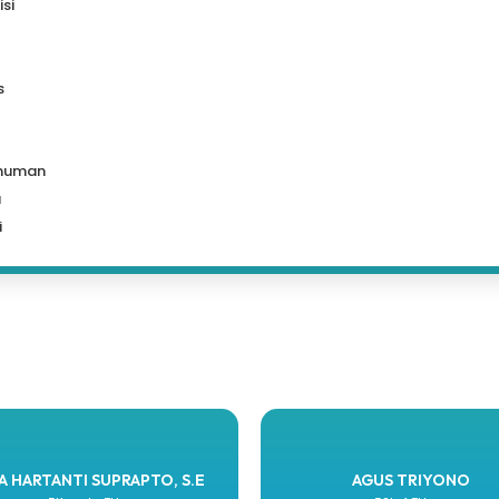
isi
s
muman
a
i
A HARTANTI SUPRAPTO, S.E
AGUS TRIYONO