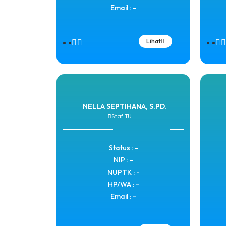
Email : -
Lihat
NELLA SEPTIHANA, S.PD.
Staf TU
Status : -
NIP : -
NUPTK : -
HP/WA : -
Email : -