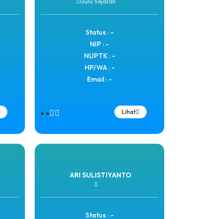
Guru Sejarah
Status : -
NIP : -
NUPTK : -
HP/WA : -
Email : -
Lihat
ARI SULISTIYANTO
Status : -