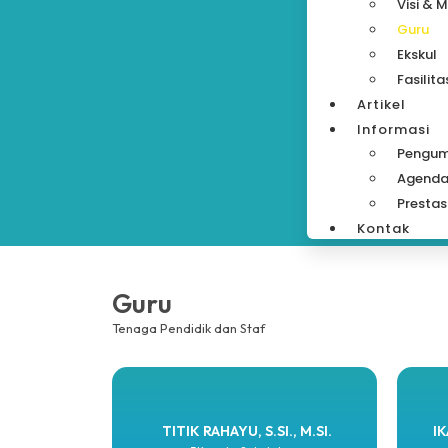
Visi & M
Guru
Ekskul
Fasilita
Artikel
Informasi
Pengu
Agend
Prestas
Kontak
Guru
Tenaga Pendidik dan Staf
TITIK RAHAYU, S.SI., M.SI.
IK