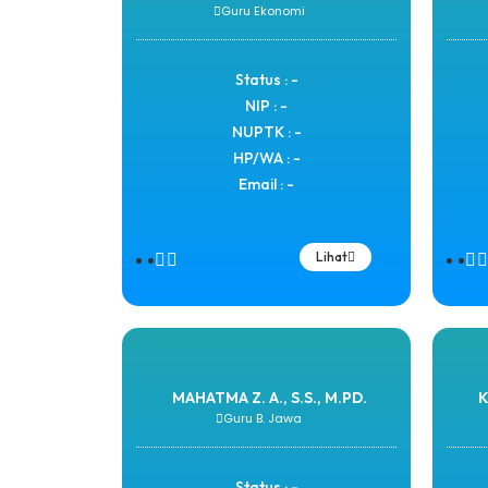
Guru Ekonomi
Status : -
NIP : -
NUPTK : -
HP/WA : -
Email : -
Lihat
MAHATMA Z. A., S.S., M.PD.
K
Guru B. Jawa
Status : -