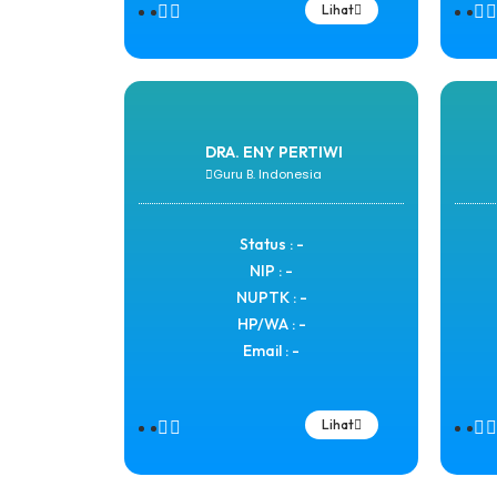
Lihat
DRA. ENY PERTIWI
Guru B. Indonesia
Status : -
NIP : -
NUPTK : -
HP/WA : -
Email : -
Lihat