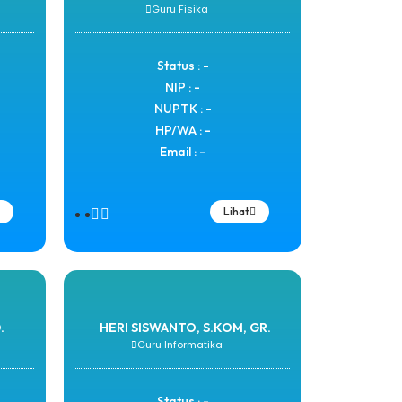
Guru Fisika
Status : -
NIP : -
NUPTK : -
HP/WA : -
Email : -
Lihat
.
HERI SISWANTO, S.KOM, GR.
Guru Informatika
Status : -