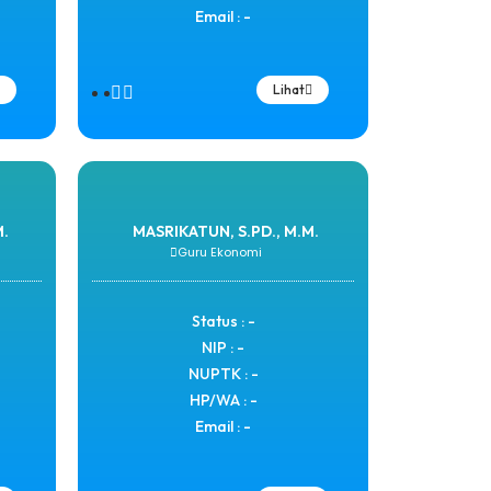
Email : -
Lihat
.
MASRIKATUN, S.PD., M.M.
Guru Ekonomi
Status : -
NIP : -
NUPTK : -
HP/WA : -
Email : -