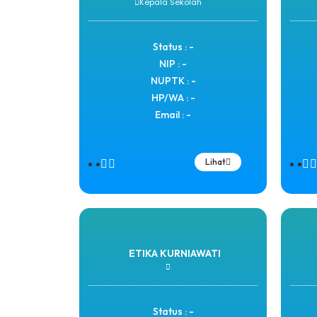
Kepala Sekolah
Status : -
NIP : -
NUPTK : -
HP/WA : -
Email : -
Lihat
ETIKA KURNIAWATI
Status : -