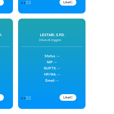
Lihat
I.
LESTARI, S.PD.
Guru B. Inggris
Status : -
NIP : -
NUPTK : -
HP/WA : -
Email : -
Lihat