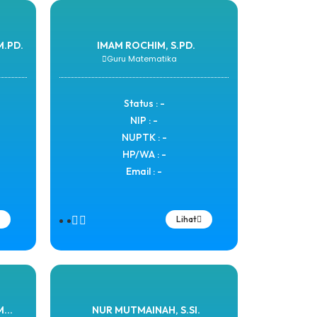
M.PD.
IMAM ROCHIM, S.PD.
Guru Matematika
Status : -
NIP : -
NUPTK : -
HP/WA : -
Email : -
Lihat
...
NUR MUTMAINAH, S.SI.