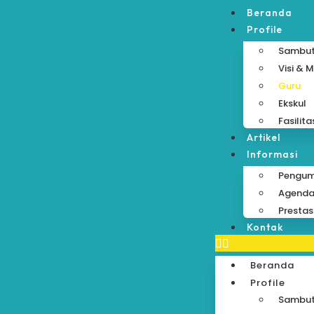
Beranda
Profile
Sambu
Visi & M
Guru
Ekskul
Fasilita
Artikel
Informasi
Pengu
Agend
Prestas
Kontak
Beranda
Profile
Sambu