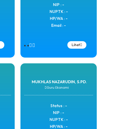
NIP : -
NUPTK : -
HP/WA : -
Email : -
Lihat
MUKHLAS NAZARUDIN, S.PD.
Guru Ekonomi
Status : -
NIP : -
NUPTK : -
HP/WA : -