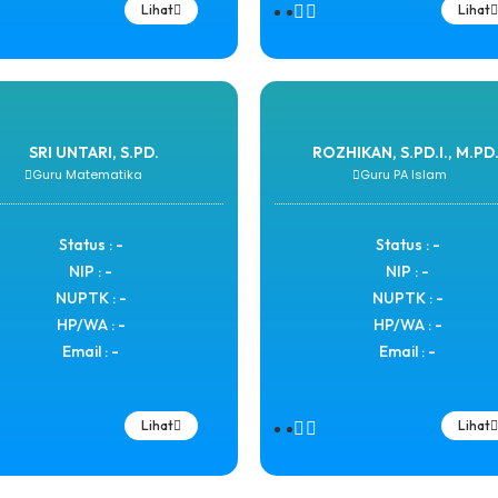
Lihat
Lihat
SRI UNTARI, S.PD.
ROZHIKAN, S.PD.I., M.PD.
Guru Matematika
Guru PA Islam
Status : -
Status : -
NIP : -
NIP : -
NUPTK : -
NUPTK : -
HP/WA : -
HP/WA : -
Email : -
Email : -
Lihat
Lihat