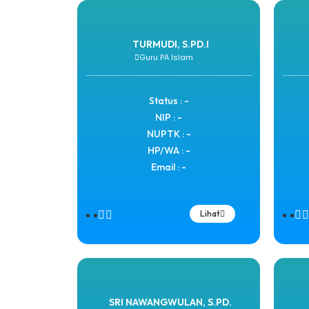
TURMUDI, S.PD.I
Guru PA Islam
Status : -
NIP : -
NUPTK : -
HP/WA : -
Email : -
Lihat
SRI NAWANGWULAN, S.PD.