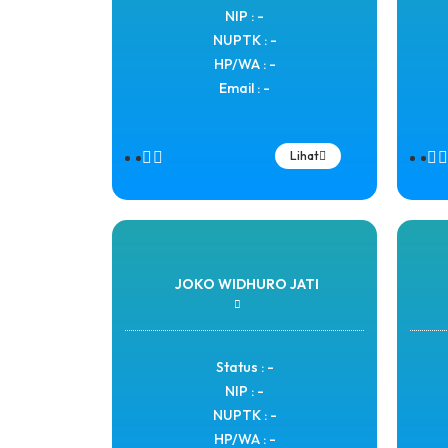
NIP : -
NUPTK : -
HP/WA : -
Email : -
Lihat
JOKO WIDHURO JATI
Status : -
NIP : -
NUPTK : -
HP/WA : -