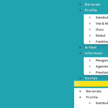
Beranda
Profile
Sambu
Visi & M
Guru
Ekskul
Fasilita
Artikel
Informasi
Pengu
Agend
Prestas
Kontak
Beranda
Profile
Sambu