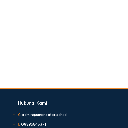
Hubungi Kami
admin@smansator.sch.id
08895843371