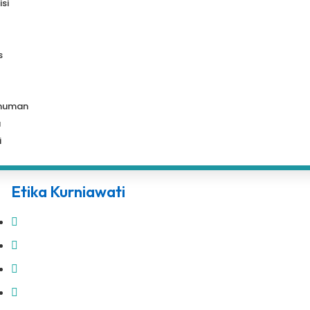
isi
s
muman
a
i
Etika Kurniawati