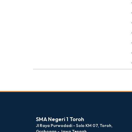
dibuat oleh rrdigital.id
SMA Negeri 1 Toroh
Jl Raya Purwodadi - Solo KM 07, Toroh,
Grobogan - Jawa Tengah