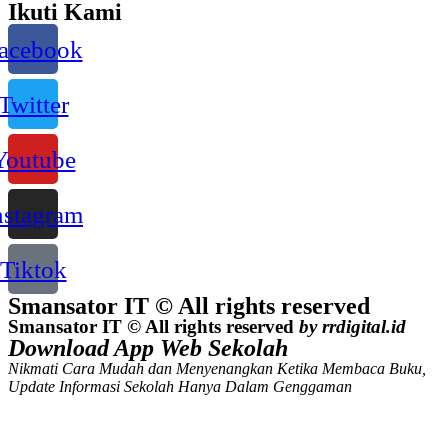
Ikuti Kami
acebook
Twitter
Youtube
nstagram
Tiktok
Smansator IT © All rights reserved
Smansator IT © All rights reserved
by rrdigital.id
Download App Web Sekolah
Nikmati Cara Mudah dan Menyenangkan Ketika Membaca Buku,
Update Informasi Sekolah Hanya Dalam Genggaman