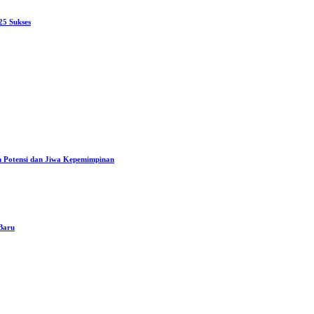
25 Sukses
n Potensi dan Jiwa Kepemimpinan
 Baru