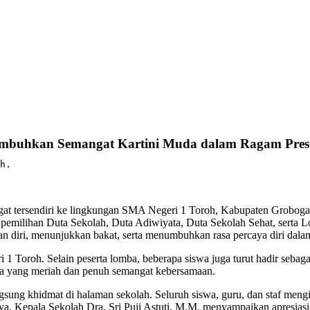
umbuhkan Semangat Kartini Muda dalam Ragam Prest
h.
at tersendiri ke lingkungan SMA Negeri 1 Toroh, Kabupaten Grobogan
ng pemilihan Duta Sekolah, Duta Adiwiyata, Duta Sekolah Sehat, sert
n diri, menunjukkan bakat, serta menumbuhkan rasa percaya diri dalam
ri 1 Toroh. Selain peserta lomba, beberapa siswa juga turut hadir s
a yang meriah dan penuh semangat kebersamaan.
gsung khidmat di halaman sekolah. Seluruh siswa, guru, dan staf meng
 Kepala Sekolah Dra. Sri Puji Astuti, M.M, menyampaikan apresiasi t