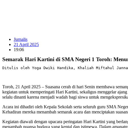
Jurnalis
21 April 2025
19:06
Semarak Hari Kartini di SMA Negeri 1 Toroh: Men
Ditulis oleh Yoga Dwiki Handika, Khaliah Miftahul Janna
Toroh, 21 April 2025 – Suasana cerah di hari Senin membawa semang
kegiatan untuk memperingati Hari Kartini, sekaligus menggelar aja
selalu dinanti karena menjadi wadah bagi siswa untuk mengekspresika
Acara ini dihadiri oleh Kepala Sekolah serta seluruh guru SMA Nege
Kehadiran mereka menambah semarak acara dan menciptakan suasan
Kegiatan diawali dengan upacara peringatan Hari Kartini yang berlan
menambah nuansa budaya yang kental dan istimewa. Dalam amanatnya,