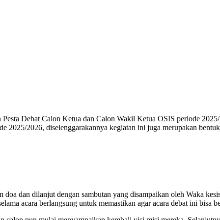
sta Debat Calon Ketua dan Calon Wakil Ketua OSIS periode 2025/2026
de 2025/2026, diselenggarakannya kegiatan ini juga merupakan bent
n doa dan dilanjut dengan sambutan yang disampaikan oleh Waka kesis
lama acara berlangsung untuk memastikan agar acara debat ini bisa be
 calon pun mulai menyampaikan kembali visi misi mereka. Selanjutnya