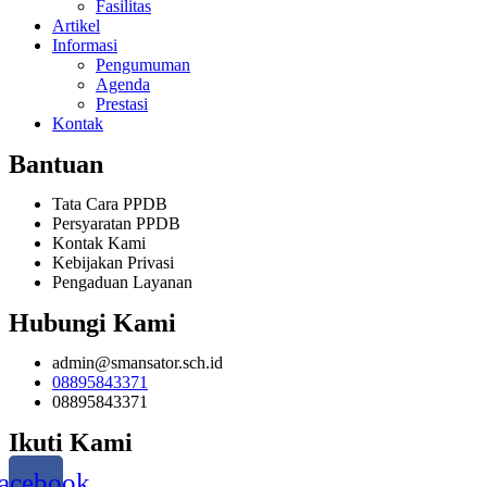
Fasilitas
Artikel
Informasi
Pengumuman
Agenda
Prestasi
Kontak
Bantuan
Tata Cara PPDB
Persyaratan PPDB
Kontak Kami
Kebijakan Privasi
Pengaduan Layanan
Hubungi Kami
admin@smansator.sch.id
08895843371
08895843371
Ikuti Kami
acebook