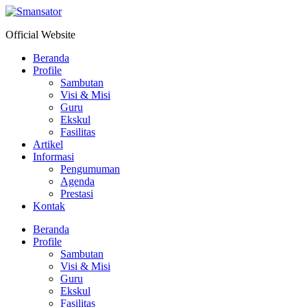
Skip
to
Official Website
content
Beranda
Profile
Sambutan
Visi & Misi
Guru
Ekskul
Fasilitas
Artikel
Informasi
Pengumuman
Agenda
Prestasi
Kontak
Menu
Beranda
Profile
Sambutan
Visi & Misi
Guru
Ekskul
Fasilitas