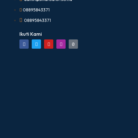
08895843371
08895843371
Ikuti Kami