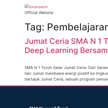
Official Website
Tag:
Pembelajara
Jumat Ceria SMA N 1 To
Deep Learning Bersam
SMA N 1 Toroh Gelar Jumat Ceria: Dari Sena
hari Jumat membawa energi positif ke lingku
bertajuk Jumat Ceria, sebuah program penyeg
dibuat oleh rrdigital.id