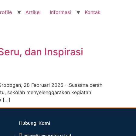
rofile
Artikel
Informasi
Kontak
eru, dan Inspirasi
Grobogan, 28 Februari 2025 – Suasana cerah
itu, sekolah menyelenggarakan kegiatan
a […]
Hubungi Kami
admin@smansator.sch.id