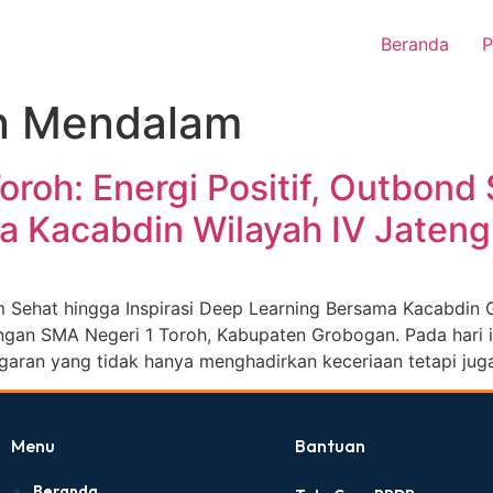
Beranda
P
n Mendalam
roh: Energi Positif, Outbond S
a Kacabdin Wilayah IV Jateng
m Sehat hingga Inspirasi Deep Learning Bersama Kacabdin 
ngan SMA Negeri 1 Toroh, Kabupaten Grobogan. Pada hari 
aran yang tidak hanya menghadirkan keceriaan tetapi jug
Menu
Bantuan
Beranda