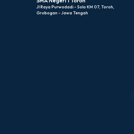
SMA Negeri 1 Toroh
Jl Raya Purwodadi - Solo KM 07, Toroh,
Grobogan - Jawa Tengah