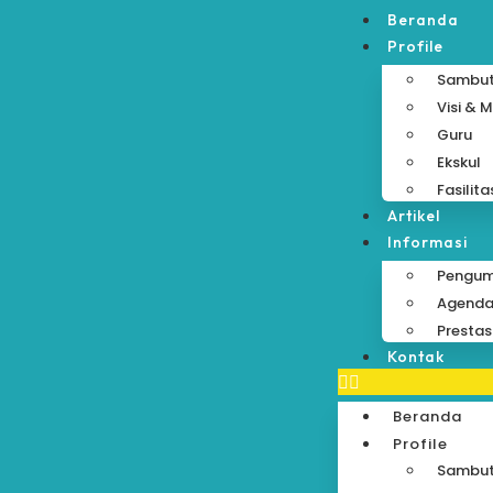
Beranda
Profile
Sambu
Visi & M
Guru
Ekskul
Fasilita
Artikel
Informasi
Pengu
Agend
Prestas
Kontak
Beranda
Profile
Sambu