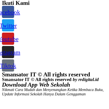
Ikuti Kami
acebook
Twitter
Youtube
nstagram
Tiktok
Smansator IT © All rights reserved
Smansator IT © All rights reserved
by rrdigital.id
Download App Web Sekolah
Nikmati Cara Mudah dan Menyenangkan Ketika Membaca Buku,
Update Informasi Sekolah Hanya Dalam Genggaman