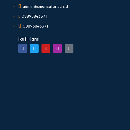
admin@smansator.sch.id
08895843371
08895843371
Ikuti Kami