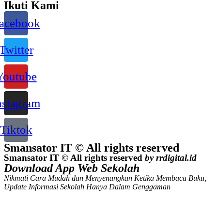
Ikuti Kami
acebook
Twitter
Youtube
nstagram
Tiktok
Smansator IT © All rights reserved
Smansator IT © All rights reserved
by rrdigital.id
Download App Web Sekolah
Nikmati Cara Mudah dan Menyenangkan Ketika Membaca Buku,
Update Informasi Sekolah Hanya Dalam Genggaman