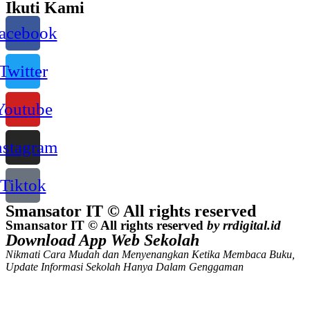
Ikuti Kami
acebook
Twitter
Youtube
nstagram
Tiktok
Smansator IT © All rights reserved
Smansator IT © All rights reserved
by rrdigital.id
Download App Web Sekolah
Nikmati Cara Mudah dan Menyenangkan Ketika Membaca Buku,
Update Informasi Sekolah Hanya Dalam Genggaman