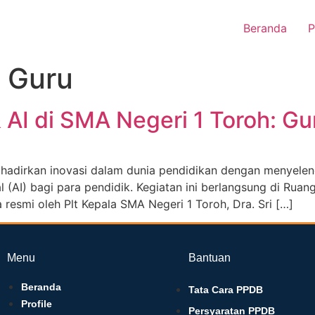
Beranda
P
 Guru
 AI di SMA Negeri 1 Toroh: Gu
adirkan inovasi dalam dunia pendidikan dengan menyeleng
 (AI) bagi para pendidik. Kegiatan ini berlangsung di Ruan
resmi oleh Plt Kepala SMA Negeri 1 Toroh, Dra. Sri […]
Menu
Bantuan
Beranda
Tata Cara PPDB
Profile
Persyaratan PPDB