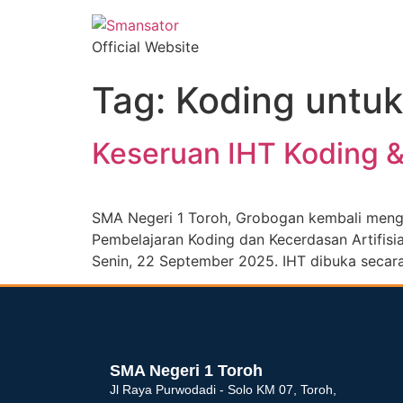
Official Website
Tag:
Koding untuk
Keseruan IHT Koding &
SMA Negeri 1 Toroh, Grobogan kembali mengh
Pembelajaran Koding dan Kecerdasan Artifisial
Senin, 22 September 2025. IHT dibuka secara 
dibuat oleh rrdigital.id
SMA Negeri 1 Toroh
Jl Raya Purwodadi - Solo KM 07, Toroh,