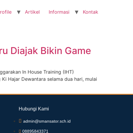
rofile
Artikel
Informasi
Kontak
ru Diajak Bikin Game
garakan In House Training (IHT)
g Ki Hajar Dewantara selama dua hari, mulai
Hubungi Kami
admin@smansator.sch.id
08895843371