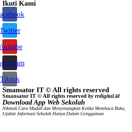
Ikuti Kami
acebook
Twitter
Youtube
nstagram
Tiktok
Smansator IT © All rights reserved
Smansator IT © All rights reserved
by rrdigital.id
Download App Web Sekolah
Nikmati Cara Mudah dan Menyenangkan Ketika Membaca Buku,
Update Informasi Sekolah Hanya Dalam Genggaman