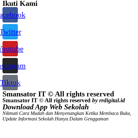
Ikuti Kami
acebook
Twitter
Youtube
nstagram
Tiktok
Smansator IT © All rights reserved
Smansator IT © All rights reserved
by rrdigital.id
Download App Web Sekolah
Nikmati Cara Mudah dan Menyenangkan Ketika Membaca Buku,
Update Informasi Sekolah Hanya Dalam Genggaman