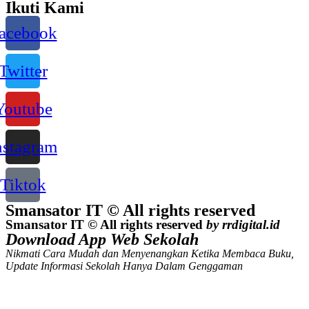
Ikuti Kami
acebook
Twitter
Youtube
nstagram
Tiktok
Smansator IT © All rights reserved
Smansator IT © All rights reserved
by rrdigital.id
Download App Web Sekolah
Nikmati Cara Mudah dan Menyenangkan Ketika Membaca Buku,
Update Informasi Sekolah Hanya Dalam Genggaman